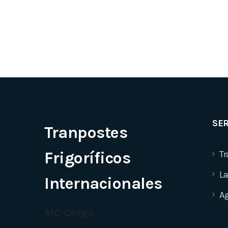
SER
Tranpostes
Frigoríficos
Tr
La
Internacionales
Ag
MC Cargo